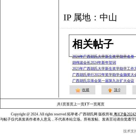
IP 属地：中山
相关帖子
2024年广西胡氏大学新生奖学助学名单
胡伟波会长2024年新年贺词
2023年广西胡氏大学新生奖学助学工作
广西胡氏举行2022年奖学助学金颁奖大
广西胡氏宗亲会第一届第九次扩大会议
收藏
顶
0
共
1
页
首页
上一页
1
下一页
尾页
Copyright @ 2024. All rights reserved.拓举者-广西胡氏网 版权所有
粤ICP备
2024
与帖子仅代表发表作者本人意见，不代表本站立场。所有发帖、发表言论请自觉遵守
技术支