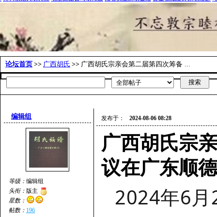
论坛首页
>>
广西胡氏
>>
广西胡氏宗亲会第二届第四次筹备 ...
编辑组
发布于：
2024-08-06 08:28
广西胡氏宗
议在广东顺
等级：
编辑组
2024年6
头衔：
版主
星数：
帖数：
196