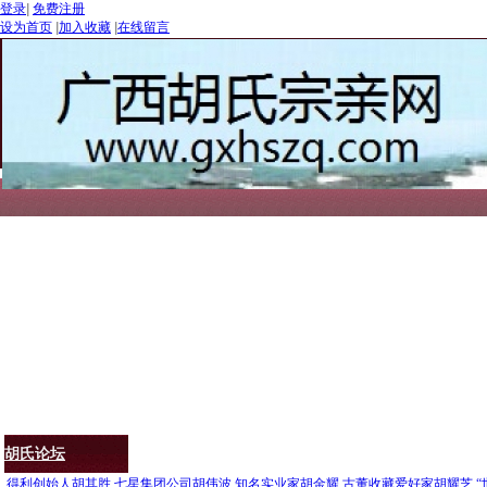
登录
|
免费注册
设为首页
|
加入收藏
|
在线留言
首页
胡氏渊源
胡氏文化
胡氏名人
胡氏联谊
爱心公益
胡氏论坛
.
得利创始人胡其胜
七星集团公司胡伟波
知名实业家胡金耀
古董收藏爱好家胡耀芝