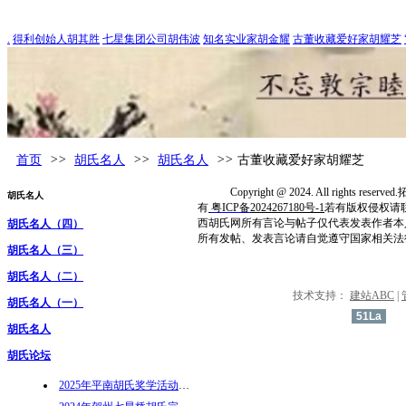
胡氏论坛
.
得利创始人胡其胜
七星集团公司胡伟波
知名实业家胡金耀
古董收藏爱好家胡耀芝
首页
>>
胡氏名人
>>
胡氏名人
>>
古董收藏爱好家胡耀芝
Copyright @ 2024. All rights res
胡氏名人
有
粤ICP备
2024267180号-1
若有版权侵权请
西胡氏网所有言论与帖子仅代表发表作者本
胡氏名人（四）
所有发帖、发表言论请自觉遵守国家相关法
胡氏名人（三）
胡氏名人（二）
技术支持：
建站ABC
|
胡氏名人（一）
51La
胡氏名人
胡氏论坛
2025年平南胡氏奖学活动通知