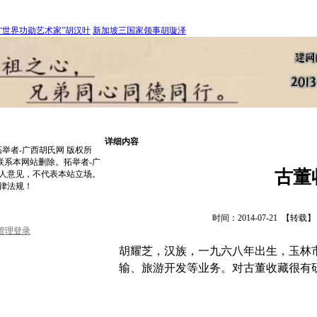
“世界功勋艺术家”胡汉叶
新加坡三国家领事胡璇泽
详细内容
erved.拓举者-广西胡氏网 版权所
联系本网站删除。拓举者-广
古董
人意见，不代表本站立场。
律法规！
时间：2014-07-21
【转载】
管理登录
胡耀芝，汉族，一九六八年出生，玉林
输、旅游开发等业务。对古董收藏很有