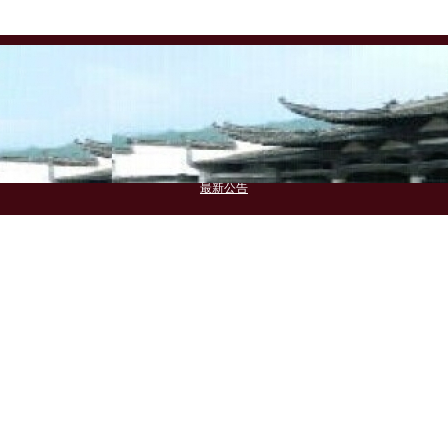
胡氏名人（一）
中华胡氏
胡氏资讯
导看图片
爱心公益
胡氏名人（二）
广西胡氏
胡氏文艺
联谊图片
联系我们
胡氏名人（三）
玉贵胡氏
爱心公益
联谊资讯
胡氏名人（四）
本站知道
最新公告
博客