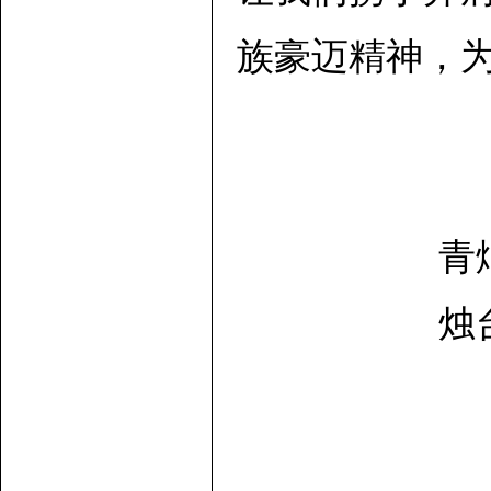
族豪迈精神，
青
烛