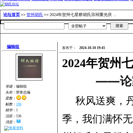
论坛首页
>>
贺州胡氏
>>
2024年贺州七星桥胡氏宗祠重光庆 ...
编辑组
发布于：
2024-10-10 19:45
2024年贺
——论
等级：
编辑组
头衔：
荣誉总编
秋风送爽，丹
星数：
帖数：
196
精华：
1
季，我们满怀无
活跃：
536
消息：
查看资料