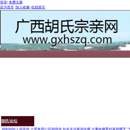
登录
|
免费注册
设为首页
|
加入收藏
|
在线留言
首页
胡氏渊源
胡氏文化
胡氏名人
胡氏联谊
爱心公益
胡氏论坛
.
得利创始人胡其胜
七星集团公司胡伟波
知名实业家胡金耀
古董收藏爱好家胡耀芝