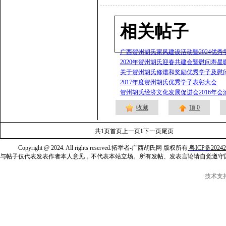
相关帖子
广西贺州胡氏家风建设活动暨2024优秀
2020年贺州胡氏迎春共建会暨慰问寿星
关于贺州胡氏修谱和奖励优秀学子及慰
2017年度贺州胡氏优秀学子表彰大会
贺州胡氏经济文化发展促进会2016年会
收藏
顶
0
共
1
页
首页
上一页
1
下一页
尾页
Copyright @ 2024. All rights reserved.拓举者-广西胡氏网 版权所有
粤ICP备
2024
与帖子仅代表发表作者本人意见，不代表本站立场。所有发帖、发表言论请自觉遵守
技术支