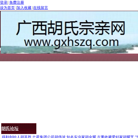
登录
|
免费注册
设为首页
|
加入收藏
|
在线留言
首页
胡氏渊源
胡氏文化
胡氏名人
胡氏联谊
爱心公益
胡氏论坛
.
得利创始人胡其胜
七星集团公司胡伟波
知名实业家胡金耀
古董收藏爱好家胡耀芝