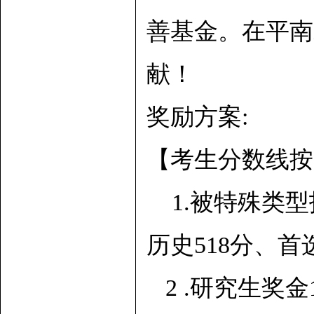
善基金。在平南
献！
奖励方案:
【考生分数线按
1.被特殊类型
历史518分、首
2 .研究生奖金1