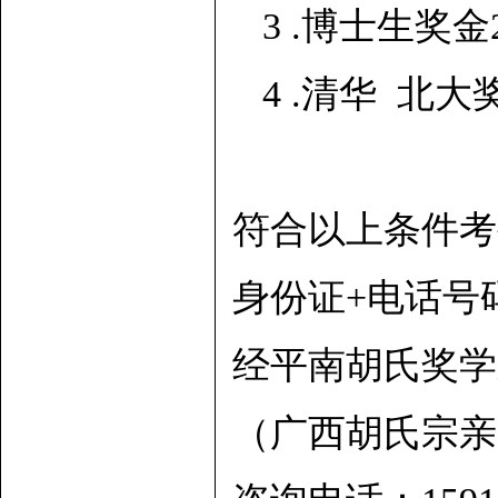
3 .博士生奖金2
4 .清华 北大奖
符合以上条件考
身份证+电话号
经平南胡氏奖学
（广西胡氏宗亲